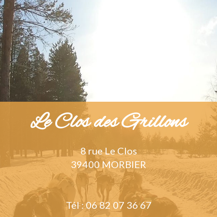
Le Clos des Grillons
8 rue Le Clos
39400 MORBIER
Tél : 06 82 07 36 67