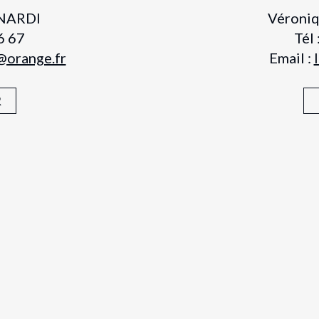
ANARDI
Véroniq
6 67
Tél
@orange.fr
Email :
R