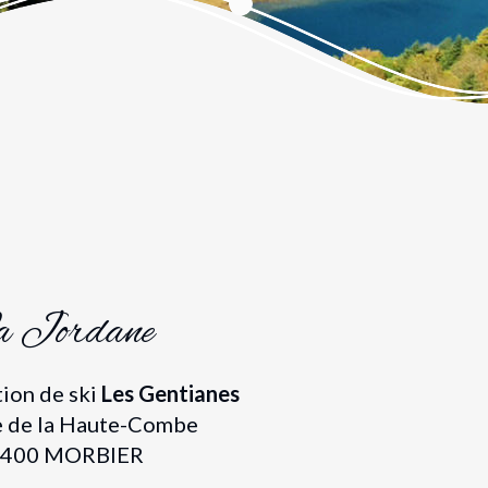
a Jordane
tion de ski
Les Gentianes
e de la Haute-Combe
400 MORBIER