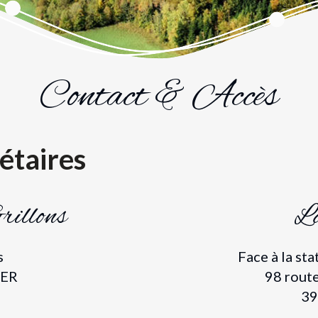
Contact & Accès
étaires
rillons
L
s
Face à la sta
IER
98 rout
39